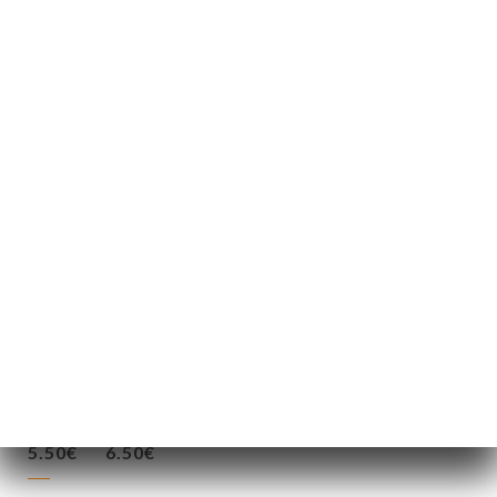
Bubble tea
Chaud ou froid
Mélanger, 2 parfums et/ou les garnitures c'est
inclus dans le prix
500ml
700ml
Garniture
Perles de Tapioca, poopings, gelées du moment
Fruité
Sans lait
5.50€
6.50€