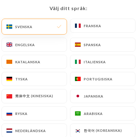
10.50€
Välj ditt språk:
Välj ditt språk:
P6 - Brochettes de poulet à la citronnelle
10.00€
FRANSKA
FRANSKA
SVENSKA
SVENSKA
P7 - Tappanyaki de saumon à la sauce tériyaki
ENGELSKA
ENGELSKA
SPANSKA
SPANSKA
14.50€
KATALANSKA
KATALANSKA
ITALIENSKA
ITALIENSKA
P8 - Légumes du jour
9.00€
TYSKA
TYSKA
PORTUGISISKA
PORTUGISISKA
P9 - Crevettes "Fu Rong"
简体中文 (KINESISKA)
简体中文 (KINESISKA)
JAPANSKA
JAPANSKA
Grosses crevettes au blanc d'oeuf et légumes à la
vapeur
14.50€
RYSKA
RYSKA
ARABISKA
ARABISKA
P10 - Poulet croustillant du chef
한국어 (KOREANSKA)
한국어 (KOREANSKA)
NEDERLÄNDSKA
NEDERLÄNDSKA