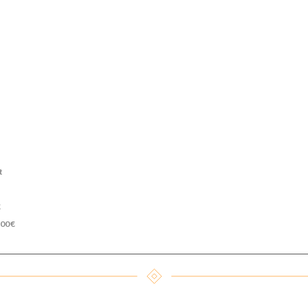
t
€
.00€