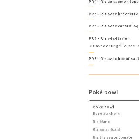
PR4 - Riz au saumon tepp
PR5 - Riz avec brochettes
PR6 - Riz avec canard laq
PR7 - Riz végétarien
Riz avec oeuf grillé, tofu
PR8 - Riz avec boeuf sau
Poké bowl
Poké bowl
Base au choix
Riz blanc
Riz noir gluant
Riz à la sauce tomate