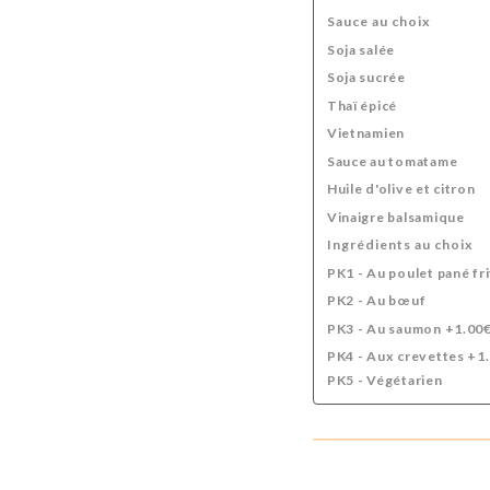
Sauce au choix
Soja salée
Soja sucrée
Thaï épicé
Vietnamien
Sauce au tomatame
Huile d'olive et citron
Vinaigre balsamique
Ingrédients au choix
PK1 - Au poulet pané fri
PK2 - Au bœuf
PK3 - Au saumon +1.00
PK4 - Aux crevettes +1
PK5 - Végétarien