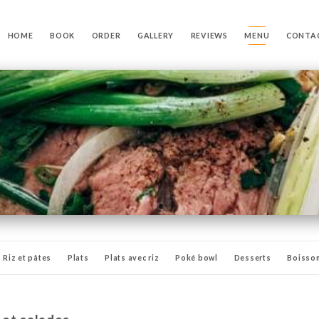
HOME
BOOK
ORDER
GALLERY
REVIEWS
MENU
CONTA
Riz et pâtes
Plats
Plats avec riz
Poké bowl
Desserts
Boisso