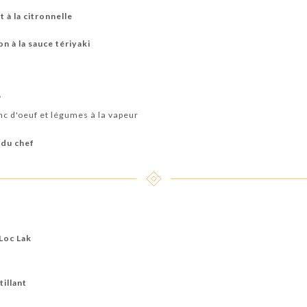
 à la citronnelle
n à la sauce tériyaki
"
nc d'oeuf et légumes à la vapeur
 du chef
 Loc Lak
tillant