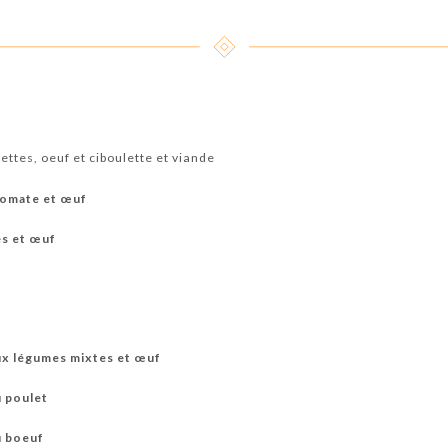
ettes, oeuf et ciboulette et viande
 tomate et œuf
es et œuf
ux légumes mixtes et œuf
u poulet
u boeuf