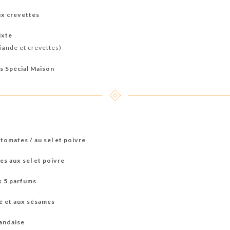
ux crevettes
ixte
iande et crevettes)
s Spécial Maison
 tomates / au sel et poivre
es aux sel et poivre
ux 5 parfums
té et aux sésames
landaise