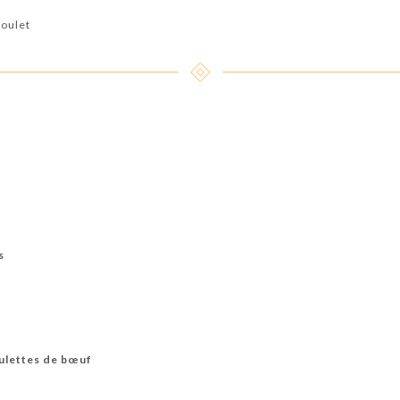
poulet
s
oulettes de bœuf