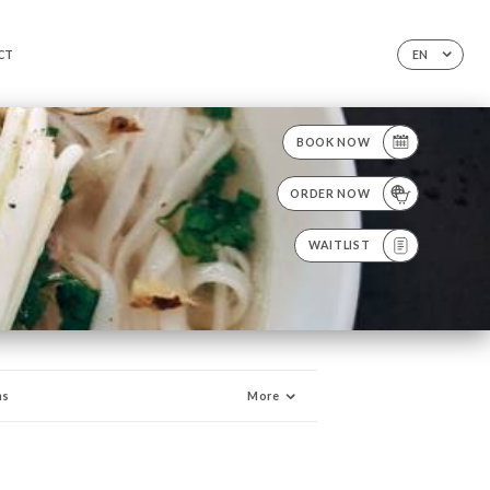
CT
EN
BOOK NOW
ORDER NOW
WAITLIST
ns
More