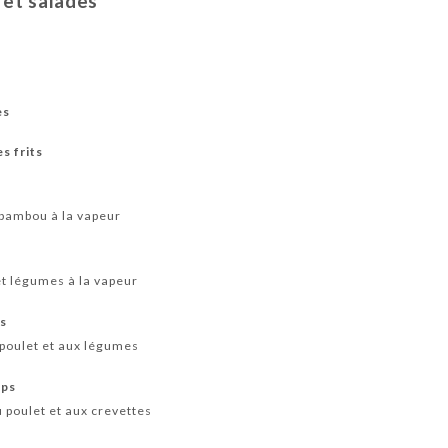
 et salades
es
s frits
 bambou à la vapeur
t légumes à la vapeur
és
 poulet et aux légumes
mps
 poulet et aux crevettes