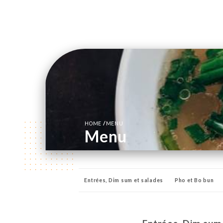
/
HOME
MENU
Menu
Entrées, Dim sum et salades
Pho et Bo bun
Bières
Vins
Bubble tea