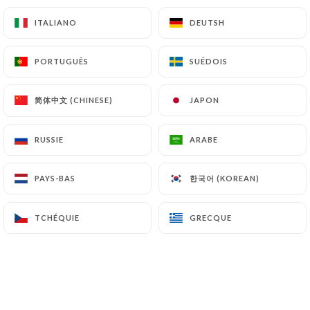
ITALIANO
ITALIANO
DEUTSH
DEUTSH
7.4 Non-communication des données personnelles
https://le-lotus-bleu-maisons-alfort.fr
PORTUGUÊS
PORTUGUÊS
SUÉDOIS
SUÉDOIS
s’interdit de traiter, héberger ou transférer les
Informations collectées sur ses Clients vers un
简体中文 (CHINESE)
简体中文 (CHINESE)
JAPON
JAPON
pays situé en dehors de l’Union européenne ou
reconnu comme « non adéquat » par la Commission
européenne sans en informer préalablement le
RUSSIE
RUSSIE
ARABE
ARABE
client. Pour autant,
https://le-lotus-bleu-
maisons-alfort.fr
reste libre du choix de ses
한국어 (KOREAN)
한국어 (KOREAN)
PAYS-BAS
PAYS-BAS
sous-traitants techniques et commerciaux à la
condition qu’il présentent les garanties suffisantes
TCHÉQUIE
TCHÉQUIE
GRECQUE
GRECQUE
au regard des exigences du Règlement Général sur
la Protection des Données (RGPD : n° 2016-679).
https://le-lotus-bleu-maisons-alfort.fr
s’engage
à prendre toutes les précautions nécessaires afin