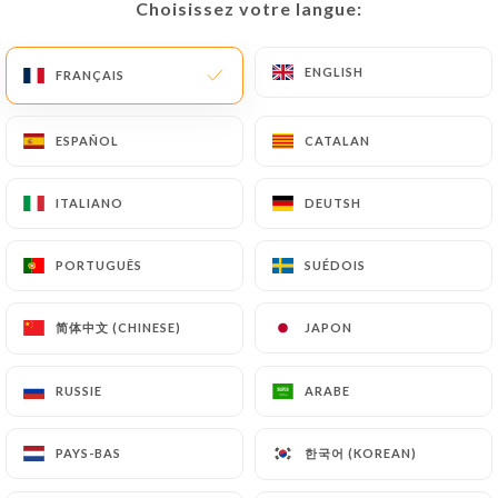
Choisissez votre langue:
Choisissez votre langue:
FR
MENU
ENGLISH
ENGLISH
FRANÇAIS
FRANÇAIS
ESPAÑOL
ESPAÑOL
CATALAN
CATALAN
/
ACCUEIL
CONTACT
ITALIANO
ITALIANO
DEUTSH
DEUTSH
Contact
PORTUGUÊS
PORTUGUÊS
SUÉDOIS
SUÉDOIS
简体中文 (CHINESE)
简体中文 (CHINESE)
JAPON
JAPON
RUSSIE
RUSSIE
ARABE
ARABE
한국어 (KOREAN)
한국어 (KOREAN)
Le Lotus Bleu
PAYS-BAS
PAYS-BAS