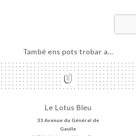
RVAR
A
NDA
ERIA
ENYES
També ens pots trobar a…
RTA
ACTAR
Le Lotus Bleu
33 Avenue du Général de
Gaulle